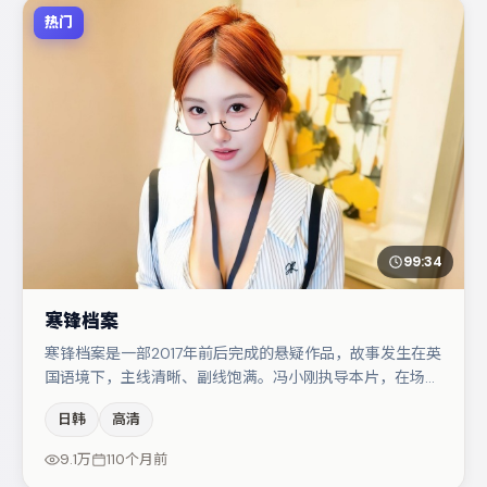
热门
99:34
寒锋档案
寒锋档案是一部2017年前后完成的悬疑作品，故事发生在英
国语境下，主线清晰、副线饱满。冯小刚执导本片，在场面
调度与表演节奏上保持一贯作者性，关键场次留白得当。主
日韩
高清
演阵容包括汤唯、段奕宏、小松菜奈等，角色动机前后呼
应，适合喜欢抠台词与伏笔的观众。节奏紧凑、反转有度，
9.1万
110个月前
值得列入片单。