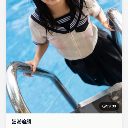
99:03
狂潮追缉