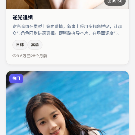
99:56
逆光追缉
逆光追缉在类型上偏向爱情，叙事上采用多视角拼贴，让观
众与角色同步拼凑真相。薛晓路执导本片，在场面调度与表
演节奏上保持一贯作者性，关键场次留白得当。沈腾与雷佳
日韩
高清
音的对手戏构成全片情感锚点，刘亦菲则以细节塑造推动谜
题层层揭开。整体完成度较高，适合周末一口气追完。
9.6万
28个月前
热门