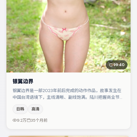
99:40
银翼边界
银翼边界是一部2023年前后完成的动作作品，故事发生在
中国台湾语境下，主线清晰、副线饱满。陆川把握商业节奏
的同时保留人物弧光，高潮戏信息密度高但不显凌乱。主演
日韩
高清
阵容包括亚当·德赖弗、于和伟、文淇等，角色动机前后呼
应，适合喜欢抠台词与伏笔的观众。整体完成度较高，适合
9.2万
35个月前
周末一口气追完。