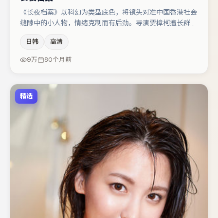
《长夜档案》以科幻为类型底色，将镜头对准中国香港社会
缝隙中的小人物，情绪克制而有后劲。导演贾樟柯擅长群戏
与空间压迫感，本片在视听语言上与题材形成互文。主演阵
日韩
高清
容包括木村拓哉、亚当·德赖弗、雷佳音等，角色动机前后
呼应，适合喜欢抠台词与伏笔的观众。整体完成度较高，适
9万
80个月前
合周末一口气追完。
精选