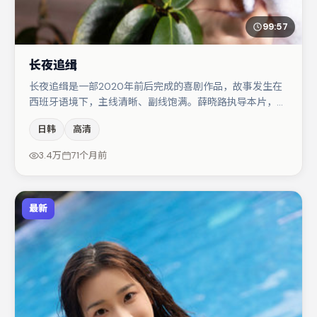
99:57
长夜追缉
长夜追缉是一部2020年前后完成的喜剧作品，故事发生在
西班牙语境下，主线清晰、副线饱满。薛晓路执导本片，在
场面调度与表演节奏上保持一贯作者性，关键场次留白得
日韩
高清
当。宋佳在片中承担叙事驱动，周冬雨、小松菜奈分别提供
反差与喜剧/悬疑调剂（视场次而定）。整体完成度较高，
3.4万
71个月前
适合周末一口气追完。
最新