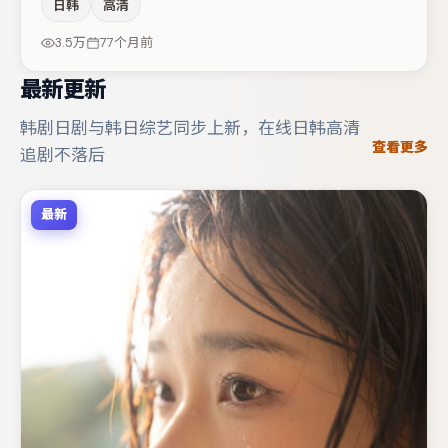
日韩
高清
松菜奈在片中承担叙事驱动，谭卓、李光洁分别提供反差与
喜剧/悬疑调剂（视场次而定）。若你偏爱强类型与清晰主
3.5万
77个月前
线，这部作品值得关注。
最新更新
韩剧日剧与韩日综艺同步上新，在线日韩高清
查看更多
追剧不落后
最新