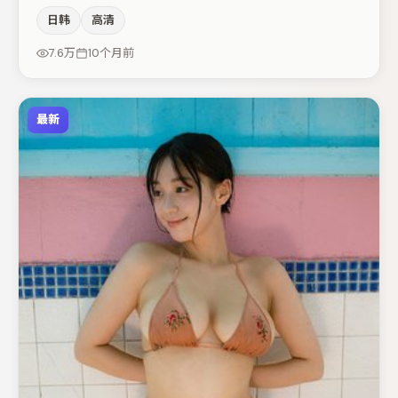
感，本片在视听语言上与题材形成互文。张子枫在片中承担
日韩
高清
叙事驱动，裴斗娜、胡歌分别提供反差与喜剧/悬疑调剂
（视场次而定）。节奏紧凑、反转有度，值得列入片单。
7.6万
10个月前
最新