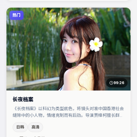
热门
99:26
长夜档案
《长夜档案》以科幻为类型底色，将镜头对准中国香港社会
缝隙中的小人物，情绪克制而有后劲。导演贾樟柯擅长群戏
与空间压迫感，本片在视听语言上与题材形成互文。主演阵
日韩
高清
容包括木村拓哉、亚当·德赖弗、雷佳音等，角色动机前后
呼应，适合喜欢抠台词与伏笔的观众。整体完成度较高，适