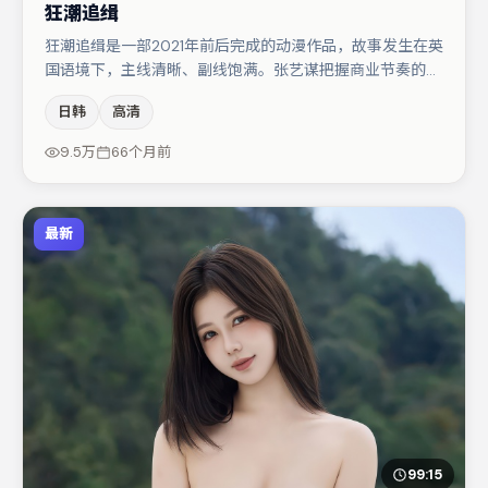
狂潮追缉
狂潮追缉是一部2021年前后完成的动漫作品，故事发生在英
国语境下，主线清晰、副线饱满。张艺谋把握商业节奏的同
时保留人物弧光，高潮戏信息密度高但不显凌乱。主演阵容
日韩
高清
包括赵丽颖、文淇、周冬雨等，角色动机前后呼应，适合喜
欢抠台词与伏笔的观众。整体完成度较高，适合周末一口气
9.5万
66个月前
追完。
最新
99:15