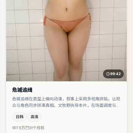
99:42
危城追缉
危城追缉在类型上偏向动漫，叙事上采用多视角拼贴，让观
众与角色同步拼凑真相。文牧野执导本片，在场面调度与表
演节奏上保持一贯作者性，关键场次留白得当。胡歌在片中
日韩
高清
承担叙事驱动，赵丽颖、咏梅分别提供反差与喜剧/悬疑调
剂（视场次而定）。若你偏爱强类型与清晰主线，这部作品
7.5万
31个月前
值得关注。