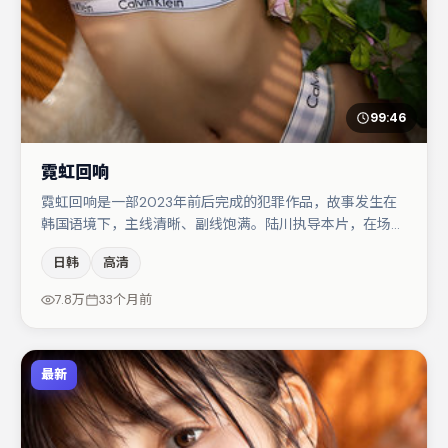
99:46
霓虹回响
霓虹回响是一部2023年前后完成的犯罪作品，故事发生在
韩国语境下，主线清晰、副线饱满。陆川执导本片，在场面
调度与表演节奏上保持一贯作者性，关键场次留白得当。李
日韩
高清
光洁在片中承担叙事驱动，章子怡、汤唯分别提供反差与喜
剧/悬疑调剂（视场次而定）。若你偏爱强类型与清晰主
7.8万
33个月前
线，这部作品值得关注。
最新