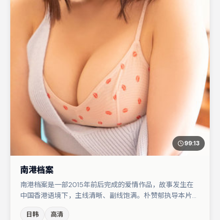
99:13
南港档案
南港档案是一部2015年前后完成的爱情作品，故事发生在
中国香港语境下，主线清晰、副线饱满。朴赞郁执导本片，
在场面调度与表演节奏上保持一贯作者性，关键场次留白得
日韩
高清
当。主演阵容包括马丽、大鹏、刘亦菲等，角色动机前后呼