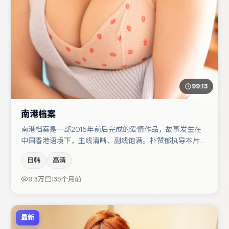
99:13
南港档案
南港档案是一部2015年前后完成的爱情作品，故事发生在
中国香港语境下，主线清晰、副线饱满。朴赞郁执导本片，
在场面调度与表演节奏上保持一贯作者性，关键场次留白得
日韩
高清
当。主演阵容包括马丽、大鹏、刘亦菲等，角色动机前后呼
应，适合喜欢抠台词与伏笔的观众。节奏紧凑、反转有度，
9.3万
135个月前
值得列入片单。
最新