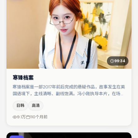
99:34
寒锋档案
寒锋档案是一部2017年前后完成的悬疑作品，故事发生在英
国语境下，主线清晰、副线饱满。冯小刚执导本片，在场面
调度与表演节奏上保持一贯作者性，关键场次留白得当。主
日韩
高清
演阵容包括汤唯、段奕宏、小松菜奈等，角色动机前后呼
应，适合喜欢抠台词与伏笔的观众。节奏紧凑、反转有度，
9.1万
110个月前
值得列入片单。