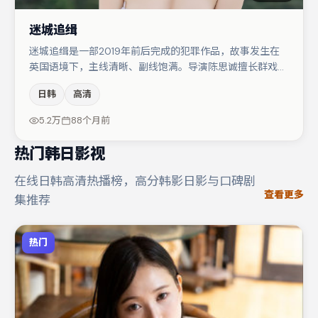
迷城追缉
迷城追缉是一部2019年前后完成的犯罪作品，故事发生在
英国语境下，主线清晰、副线饱满。导演陈思诚擅长群戏与
空间压迫感，本片在视听语言上与题材形成互文。张译与肖
日韩
高清
央的对手戏构成全片情感锚点，周迅则以细节塑造推动谜题
层层揭开。节奏紧凑、反转有度，值得列入片单。
5.2万
88个月前
热门韩日影视
在线日韩高清热播榜，高分韩影日影与口碑剧
查看更多
集推荐
热门