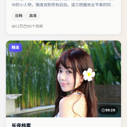
中的小人物，情绪克制而有后劲。诺兰把握商业节奏的同时
保留人物弧光，高潮戏信息密度高但不显凌乱。李光洁在片
日韩
高清
中承担叙事驱动，任素汐、张子枫分别提供反差与喜剧/悬
疑调剂（视场次而定）。整体完成度较高，适合周末一口气
1.2万
92个月前
追完。
精选
99:26
长夜档案