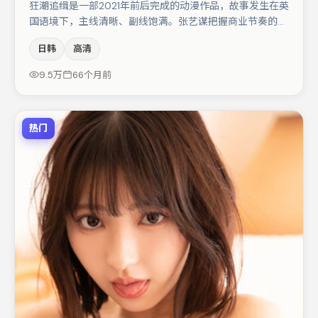
狂潮追缉是一部2021年前后完成的动漫作品，故事发生在英
国语境下，主线清晰、副线饱满。张艺谋把握商业节奏的同
时保留人物弧光，高潮戏信息密度高但不显凌乱。主演阵容
日韩
高清
包括赵丽颖、文淇、周冬雨等，角色动机前后呼应，适合喜
欢抠台词与伏笔的观众。整体完成度较高，适合周末一口气
9.5万
66个月前
追完。
热门